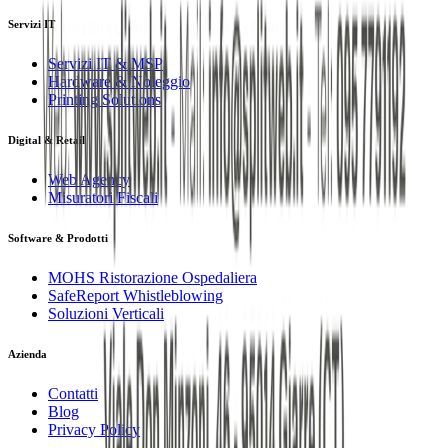
Servizi IT
Servizi IT & MSP
Hardware & Noleggio
Printing Solutions
Digital & Retail
Web Agency
Misuratori Fiscali
Software & Prodotti
MOHS Ristorazione Ospedaliera
SafeReport Whistleblowing
Soluzioni Verticali
Azienda
Contatti
Blog
Privacy Policy