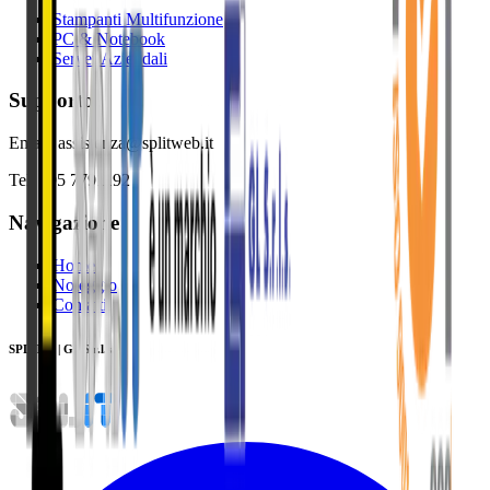
Stampanti Multifunzione
PC & Notebook
Server Aziendali
Supporto
Email: assistenza@splitweb.it
Tel: 095 7791192
Navigazione
Home
Noleggio
Contatti
SPLIT ® | GL S.r.l.s.