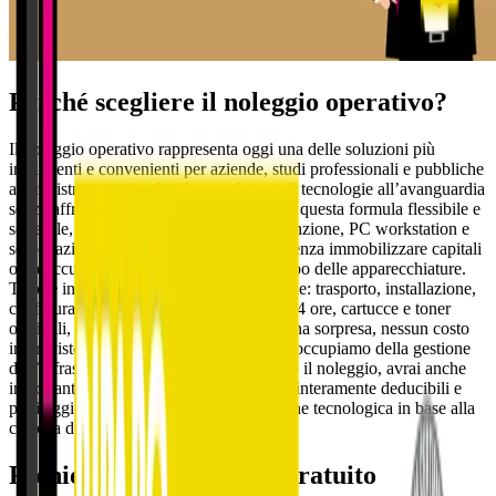
Perché scegliere il noleggio operativo?
Il noleggio operativo rappresenta oggi una delle soluzioni più
intelligenti e convenienti per aziende, studi professionali e pubbliche
amministrazioni che desiderano dotarsi di tecnologie all’avanguardia
senza affrontare costi iniziali elevati. Con questa formula flessibile e
scalabile, puoi ottenere stampanti multifunzione, PC workstation e
server aziendali moderni e performanti, senza immobilizzare capitali
o preoccuparti della svalutazione nel tempo delle apparecchiature.
Tutto è incluso in un unico canone mensile: trasporto, installazione,
configurazione, assistenza tecnica entro 24 ore, cartucce e toner
originali, manutenzione e ricambi. Nessuna sorpresa, nessun costo
imprevisto. Tu pensi al tuo lavoro, noi ci occupiamo della gestione
dell’infrastruttura tecnologica. Scegliendo il noleggio, avrai anche
importanti vantaggi fiscali: i canoni sono interamente deducibili e
puoi aggiornare facilmente la tua dotazione tecnologica in base alla
crescita della tua attività.
Richiedi un
Preventivo Gratuito