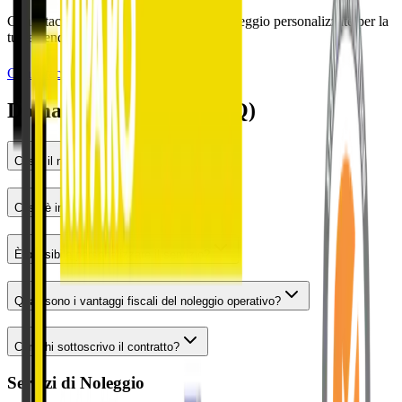
Contattaci per scoprire le soluzioni di noleggio personalizzate per la
tua azienda. Senza alcun impegno.
Contattaci
Domande Frequenti (FAQ)
Cos’è il noleggio operativo?
Cosa è incluso nel canone?
È possibile personalizzare il servizio?
Quali sono i vantaggi fiscali del noleggio operativo?
Con chi sottoscrivo il contratto?
Servizi di Noleggio