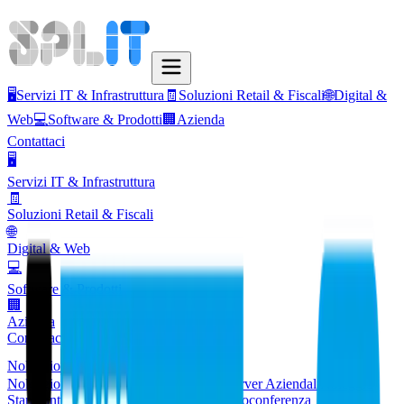
🖥️
Servizi IT & Infrastruttura
🧾
Soluzioni Retail & Fiscali
🌐
Digital &
Web
💻
Software & Prodotti
🏢
Azienda
Contattaci
🖥️
Servizi IT & Infrastruttura
🧾
Soluzioni Retail & Fiscali
🌐
Digital & Web
💻
Software & Prodotti
🏢
Azienda
Contattaci
Noleggio
Noleggio PC & Workstation
Noleggio Server Aziendali
Noleggio
Stampanti / Multifunzione
Sistemi di Videoconferenza