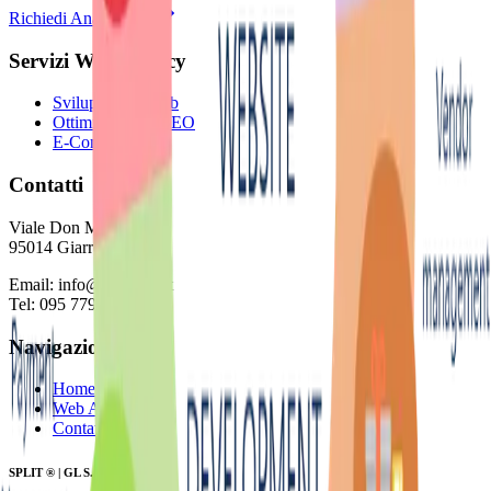
Richiedi Analisi Sito
Servizi Web Agency
Sviluppo Siti Web
Ottimizzazione SEO
E-Commerce
Contatti
Viale Don Minzoni 46
95014 Giarre (CT)
Email: info@splitweb.it
Tel: 095 7791192
Navigazione
Home
Web Agency
Contatti
SPLIT ® | GL S.r.l.s.