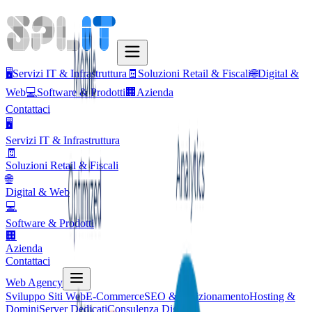
🖥️
Servizi IT & Infrastruttura
🧾
Soluzioni Retail & Fiscali
🌐
Digital &
Web
💻
Software & Prodotti
🏢
Azienda
Contattaci
🖥️
Servizi IT & Infrastruttura
🧾
Soluzioni Retail & Fiscali
🌐
Digital & Web
💻
Software & Prodotti
🏢
Azienda
Contattaci
Web Agency
Sviluppo Siti Web
E-Commerce
SEO & Posizionamento
Hosting &
Domini
Server Dedicati
Consulenza Digitale