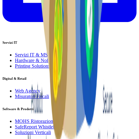
Servizi IT
Servizi IT & MSP
Hardware & Noleggio
Printing Solutions
Digital & Retail
Web Agency
Misuratori Fiscali
Software & Prodotti
MOHS Ristorazione Ospedaliera
SafeReport Whistleblowing
Soluzioni Verticali