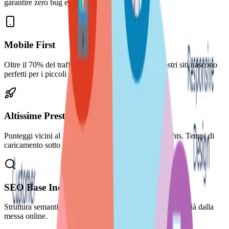
garantire zero bug e manutenibilità.
Mobile First
Oltre il 70% del traffico web è da smartphone. I nostri siti nascono
perfetti per i piccoli schermi.
Altissime Prestazioni
Punteggi vicini al 100% su Google PageSpeed Insights. Tempi di
caricamento sotto il secondo.
SEO Base Inclusa
Struttura semantica, sitemap XML e meta-tag ottimizzati già dalla
messa online.