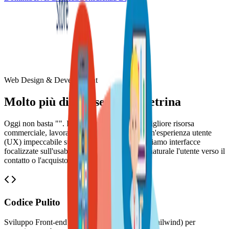
Web Design & Development
Molto più di una semplice vetrina
Oggi non basta "". Il sito deve essere la tua migliore risorsa
commerciale, lavorare 24 ore su 24 e offrire un'esperienza utente
(UX) impeccabile su ogni dispositivo. Progettiamo interfacce
focalizzate sull'usabilità per guidare in modo naturale l'utente verso il
contatto o l'acquisto.
Codice Pulito
Sviluppo Front-end moderno (React, Next.js, Tailwind) per