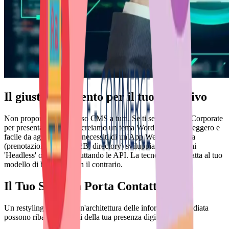
Il giusto strumento per il tuo Obiettivo
Non proponiamo lo stesso CMS a tutti. Se ti serve un sito Corporate
per presentare l'azienda creiamo un tema WordPress ultra-leggero e
facile da aggiornare. Se necessiti di un'App Web complessa
(prenotazioni, portali B2B, directory) sviluppiamo soluzioni
'Headless' o Custom sfruttando le API. La tecnologia si adatta al tuo
modello di business, non il contrario.
Il Tuo Sito non Porta Contatti?
Un restyling grafico e un'architettura delle informazioni studiata
possono ribaltare le sorti della tua presenza digitale.